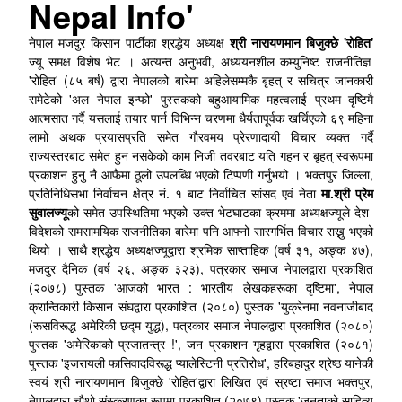
Nepal Info'
नेपाल मजदुर किसान पार्टीका श्रद्धेय अध्यक्ष
श्री नारायणमान बिजुक्छे 'रोहित'
ज्यू समक्ष विशेष भेट । अत्यन्त अनुभवी, अध्ययनशील कम्युनिष्ट राजनीतिज्ञ
'रोहित' (८५ बर्ष) द्वारा नेपालको बारेमा अहिलेसम्मकै बृहत् र सचित्र जानकारी
समेटेको 'अल नेपाल इन्फो' पुस्तकको बहुआयामिक महत्वलाई प्रथम दृष्टिमै
आत्मसात गर्दै यसलाई तयार पार्न विभिन्न चरणमा धैर्यतापूर्वक खर्चिएको ६९ महिना
लामो अथक प्रयासप्रति समेत गौरवमय प्रेरणादायी विचार व्यक्त गर्दै
राज्यस्तरबाट समेत हुन नसकेको काम निजी तवरबाट यति गहन र बृहत् स्वरूपमा
प्रकाशन हुनु नै आफैमा ठूलो उपलब्धि भएको टिप्पणी गर्नुभयो । भक्तपुर जिल्ला,
प्रतिनिधिसभा निर्वाचन क्षेत्र नं. १ बाट निर्वाचित सांसद एवं नेता
मा.श्री प्रेम
सुवालज्यू
को समेत उपस्थितिमा भएको उक्त भेटघाटका क्रममा अध्यक्षज्यूले देश-
विदेशको समसामयिक राजनीतिका बारेमा पनि आफ्नो सारगर्भित विचार राख्नु भएको
थियो । साथै श्रद्धेय अध्यक्षज्यूद्वारा श्रमिक साप्ताहिक (वर्ष ३१, अङ्क ४७),
मजदुर दैनिक (वर्ष २६, अङ्क ३२३), पत्रकार समाज नेपालद्वारा प्रकाशित
(२०७८) पुस्तक 'आजको भारत : भारतीय लेखकहरूका दृष्टिमा', नेपाल
क्रान्तिकारी किसान संघद्वारा प्रकाशित (२०८०) पुस्तक 'युक्रेनमा नवनाजीबाद
(रूसविरूद्ध अमेरिकी छद्म युद्ध), पत्रकार समाज नेपालद्वारा प्रकाशित (२०८०)
पुस्तक 'अमेरिकाको प्रजातन्त्र !', जन प्रकाशन गृहद्वारा प्रकाशित (२०८१)
पुस्तक 'इजरायली फासिवादविरूद्ध प्यालेस्टिनी प्रतिरोध', हरिबहादुर श्रेष्ठ यानेकी
स्वयं श्री नारायणमान बिजुक्छे 'रोहित'द्वारा लिखित एवं स्रष्टा समाज भक्तपुर,
नेपालद्वारा चौथो संस्करणका रूपमा प्रकाशित (२०७९) पुस्तक 'जनताको साहित्य