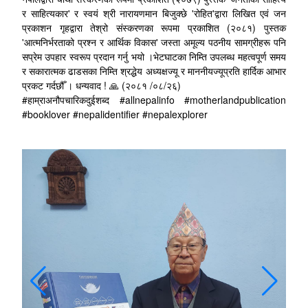
र साहित्यकार' र स्वयं श्री नारायणमान बिजुक्छे 'रोहित'द्वारा लिखित एवं जन
प्रकाशन गृहद्वारा तेश्रो संस्करणका रूपमा प्रकाशित (२०८१) पुस्तक
'आत्मनिर्भरताको प्रश्न र आर्थिक विकास' जस्ता अमूल्य पठनीय सामग्रीहरू पनि
सप्रेम उपहार स्वरूप प्रदान गर्नु भयो ।भेटघाटका निम्ति उपलब्ध महत्वपूर्ण समय
र सकारात्मक ढाडसका निम्ति श्रद्धेय अध्यक्षज्यू र माननीयज्यूप्रति हार्दिक आभार
प्रकट गर्दछौँ । धन्यवाद !
🙏
(२०८१ /०८/२६)
#हाम्राअनौपचारिकदुईशब्द #allnepalinfo #motherlandpublication
#booklover #nepalidentifier #nepalexplorer